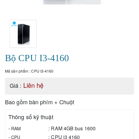
Bộ CPU I3-4160
Mã sản phẩm :
CPU I3-4160
Liên hệ
Giá :
Bao gồm bàn phím + Chuột
Thông số kỹ thuật
-
:
RAM 4GB bus 1600
RAM
-
:
CPU i3 4160
CPU