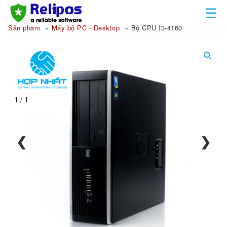
☰
Sản phẩm
Máy bộ PC - Desktop
Bộ CPU I3-4160
1 / 1
❮
❯