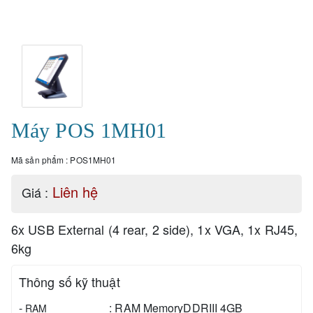
Máy POS 1MH01
Mã sản phẩm :
POS1MH01
Liên hệ
Giá :
6x USB External (4 rear, 2 side), 1x VGA, 1x RJ45,
6kg
Thông số kỹ thuật
-
:
RAM MemoryDDRIII 4GB
RAM