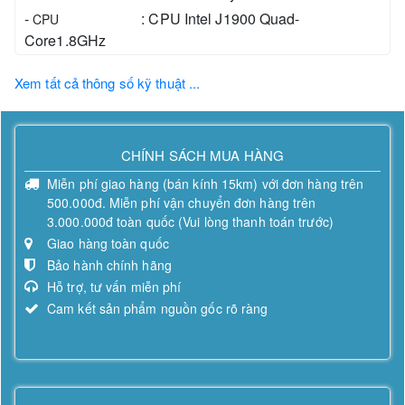
-
:
CPU Intel J1900 Quad-
CPU
Core1.8GHz
-
:
Storage Mini SSD 64G
Bộ nhớ
Xem tất cả thông số kỹ thuật ...
Kích thước màn
-
:
DisplayTouch LCD: 15" TFT LCD
hình
(LED Backlight); 1024 x 768; 10 point multi touch
CHÍNH SÁCH MUA HÀNG
Miễn phí giao hàng (bán kính 15km) với đơn hàng trên
500.000đ. Miễn phí vận chuyển đơn hàng trên
3.000.000đ toàn quốc (Vui lòng thanh toán trước)
Giao hàng toàn quốc
Bảo hành chính hãng
Hỗ trợ, tư vấn miễn phí
Cam kết sản phẩm nguồn gốc rõ ràng