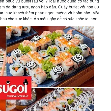
ên phục vụ buffet lẩu với 7 loại nước dùng có tác dụng
m đa dạng tươi, ngon hấp dẫn. Quầy buffet với hơn 30
a thực khách thêm phần ngon miệng và hoàn hảo. Mỗi
nhau cho sức khỏe. Ăn mỗi ngày để có sức khỏe tốt hơn.