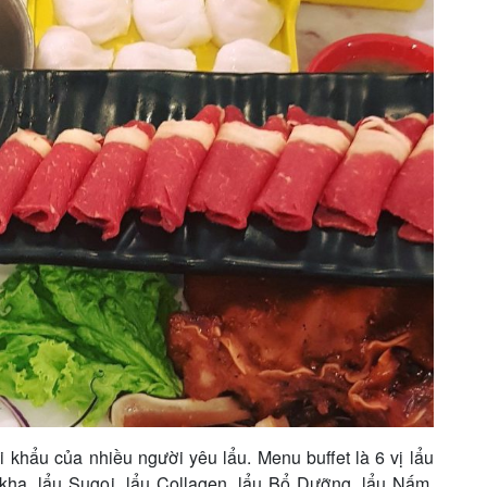
 khẩu của nhiều người yêu lẩu. Menu buffet là 6 vị lẩu
kha, lẩu Sugoi, lẩu Collagen, lẩu Bổ Dưỡng, lẩu Nấm.