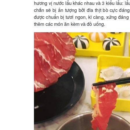
hương vị nước lẩu khác nhau và 3 kiểu lẩu: lẩ
chắn sẽ bị ấn tượng bởi đĩa thịt bò cực đán
được chuẩn bị tươi ngon, kĩ càng, xứng đáng 
thêm các món ăn kèm và đồ uống.