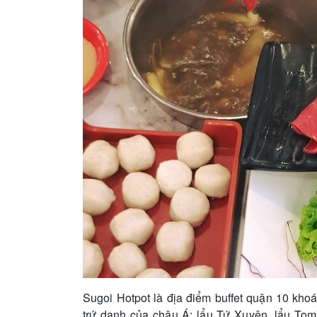
Sugoi Hotpot là địa điểm buffet quận 10 khoái
trứ danh của châu Á: lẩu Tứ Xuyên, lẩu Tom