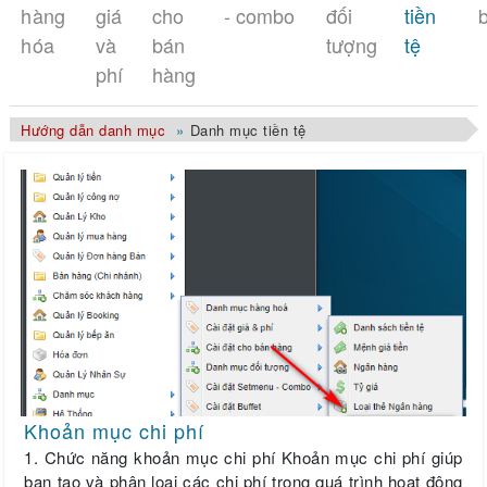
hàng
giá
cho
- combo
đối
tiền
b
hóa
và
bán
tượng
tệ
phí
hàng
Hướng dẫn danh mục
Danh mục tiền tệ
Khoản mục chi phí
1. Chức năng khoản mục chi phí Khoản mục chi phí giúp
bạn tạo và phân loại các chi phí trong quá trình hoạt động