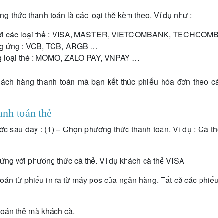
 thức thanh toán là các loại thẻ kèm theo. Ví dụ như :
 với các loại thẻ : VISA, MASTER, VIETCOMBANK, TECHCO
g ứng : VCB, TCB, ARGB …
ng loại thẻ : MOMO, ZALO PAY, VNPAY …
ách hàng thanh toán mà bạn kết thúc phiếu hóa đơn theo cá
anh toán thẻ
c sau đây : (1) – Chọn phương thức thanh toán. Ví dụ : Cà t
 ứng với phương thức cà thẻ. Ví dụ khách cà thẻ VISA
toán từ phiếu in ra từ máy pos của ngân hàng. Tất cả các phiếu
toán thẻ mà khách cà.