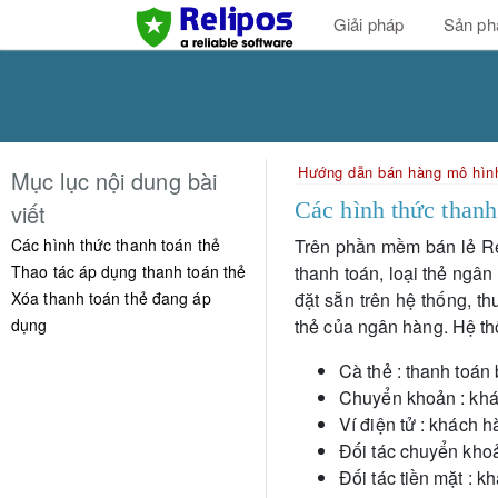
Giải pháp
Sản p
Hướng dẫn bán hàng mô hình
Mục lục nội dung bài
Các hình thức thanh
viết
Các hình thức thanh toán thẻ
Trên phần mềm bán lẻ Re
Thao tác áp dụng thanh toán thẻ
thanh toán, loại thẻ ngâ
Xóa thanh toán thẻ đang áp
đặt sẵn trên hệ thống, t
dụng
thẻ của ngân hàng. Hệ th
Cà thẻ : thanh toán
Chuyển khoản : khá
Ví điện tử : khách 
Đối tác chuyển kho
Đối tác tiền mặt : k