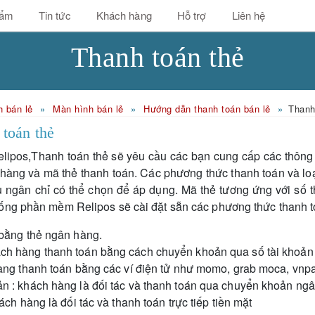
hẩm
Tin tức
Khách hàng
Hỗ trợ
Liên hệ
Thanh toán thẻ
 bán lẻ
Màn hình bán lẻ
Hướng dẫn thanh toán bán lẻ
Thanh
 toán thẻ
lipos,Thanh toán thẻ sẽ yêu cầu các bạn cung cấp các thông
n hàng và mã thẻ thanh toán. Các phương thức thanh toán và lo
hu ngân chỉ có thể chọn để áp dụng. Mã thẻ tương ứng với số th
ống phần mềm Relipos sẽ cài đặt sẵn các phương thức thanh t
 bằng thẻ ngân hàng.
ch hàng thanh toán bằng cách chuyển khoản qua số tài khoản
hàng thanh toán bằng các ví điện tử như momo, grab moca, vn
ản : khách hàng là đối tác và thanh toán qua chuyển khoản ng
hách hàng là đối tác và thanh toán trực tiếp tiền mặt