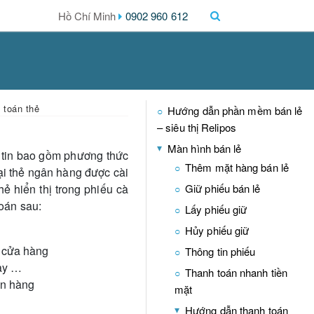
0902 960 612
 toán thẻ
Hướng dẫn phần mềm bán lẻ
– siêu thị Relipos
Màn hình bán lẻ
 tin bao gồm phương thức
Thêm mặt hàng bán lẻ
ại thẻ ngân hàng được cài
ẻ hiển thị trong phiếu cà
Giữ phiếu bán lẻ
oán sau:
Lấy phiếu giữ
Hủy phiếu giữ
 cửa hàng
Thông tin phiếu
pay …
Thanh toán nhanh tiền
ân hàng
mặt
Hướng dẫn thanh toán