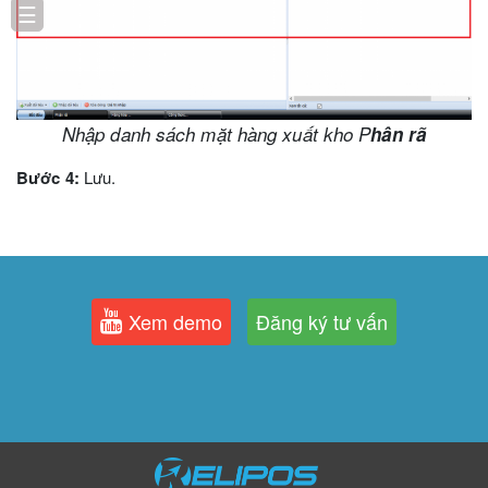
☰
Nhập danh sách mặt hàng xuất kho P
hân rã
Bước 4:
Lưu.
Xem demo
Đăng ký tư vấn