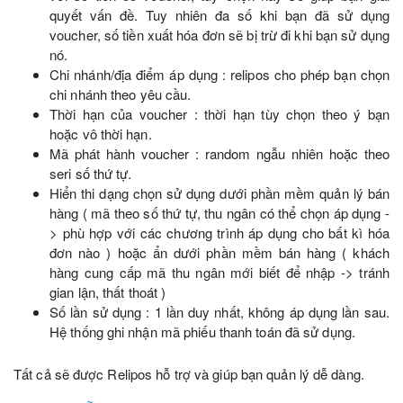
quyết vấn đề. Tuy nhiên đa số khi bạn đã sử dụng
voucher, số tiền xuất hóa đơn sẽ bị trừ đi khi bạn sử dụng
nó.
Chi nhánh/địa điểm áp dụng : relipos cho phép bạn chọn
chi nhánh theo yêu cầu.
Thời hạn của voucher : thời hạn tùy chọn theo ý bạn
hoặc vô thời hạn.
Mã phát hành voucher : random ngẫu nhiên hoặc theo
seri số thứ tự.
Hiển thi dạng chọn sử dụng dưới phần mềm quản lý bán
hàng ( mã theo số thứ tự, thu ngân có thể chọn áp dụng -
> phù hợp với các chương trình áp dụng cho bất kì hóa
đơn nào ) hoặc ẩn dưới phần mềm bán hàng ( khách
hàng cung cấp mã thu ngân mới biết để nhập -> tránh
gian lận, thất thoát )
Số lần sử dụng : 1 lần duy nhất, không áp dụng lần sau.
Hệ thống ghi nhận mã phiếu thanh toán đã sử dụng.
Tất cả sẽ được Relipos hỗ trợ và giúp bạn quản lý dễ dàng.